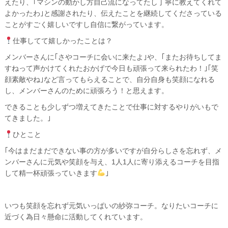
えたり、｢マシンの動かし方自己流になってたし丁寧に教えてくれて
よかったわ｣と感謝されたり、伝えたことを継続してくださっている
ことがすごく嬉しいですし自信に繋がっています。
仕事してて嬉しかったことは？
メンバーさんに｢さやコーチに会いに来たよ｣や、｢またお待ちしてま
すねって声かけてくれたおかげで今日も頑張って来られたわ！｣｢笑
顔素敵やね｣など言ってもらえることで、自分自身も笑顔になれる
し、メンバーさんのために頑張ろう！と思えます。
できることも少しずつ増えてきたことで仕事に対するやりがいもで
てきました。｣
ひとこと
｢今はまだまだできない事の方が多いですが自分らしさを忘れず、メ
ンバーさんに元気や笑顔を与え、1人1人に寄り添えるコーチを目指
して精一杯頑張っていきます
｣
いつも笑顔を忘れず元気いっぱいの紗弥コーチ。なりたいコーチに
近づく為日々懸命に活動してくれています。