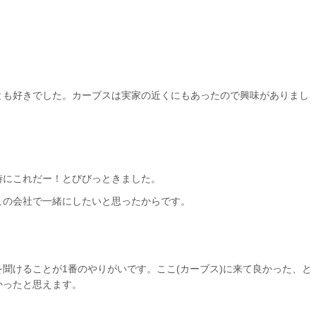
とも好きでした。カーブスは実家の近くにもあったので興味がありまし
時にこれだー！とびびっときました。
この会社で一緒にしたいと思ったからです。
を聞けることが
1
番のやりがいです。ここ
(
カーブス
)
に来て良かった、と
かったと思えます。